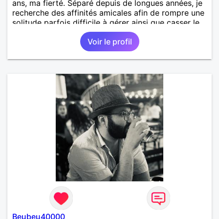
ans, ma fierté. Séparé depuis de longues années, je
recherche des affinités amicales afin de rompre une
solitude parfois difficile à gérer ainsi que casser le
vague à l’âme. L’amitié reste extrêmement
Voir le profil
importante à mes yeux mais peut se décliner en des
sentiments plus puissants. « Le temps fera son
œuvre » disait Arthur Schopenhauer, philosophe
allemand que j’adore. J’aime discuter sans pour
autant être trop locace. Je suis bourré de qualités
avec très peu de défauts. Je suis altruiste,
bienveillant, empathique, attentionné, honnête,
respectueux, doux de caractère et compréhensif : je
laisse « glisser » beaucoup de choses. Mais ne vous
m’éprenez pas Mesdames, si une personne que
j’aime me trahit une fois, il n’y aura pas de seconde
chance et je l’effacerai à « vitam eternam ».
Néanmoins, je suis un tout petit peu maniaque ainsi
qu’impatient. J’essaye de faire des efforts. Rien de
bien dramatique ! Du moins je le pense……Je suis un
homme facile à vivre. À vous si vous le souhaitez,
d’apprendre à me connaître davantage. J’en serai
ravi….A très bientôt je l’espère.
Beubeu40000