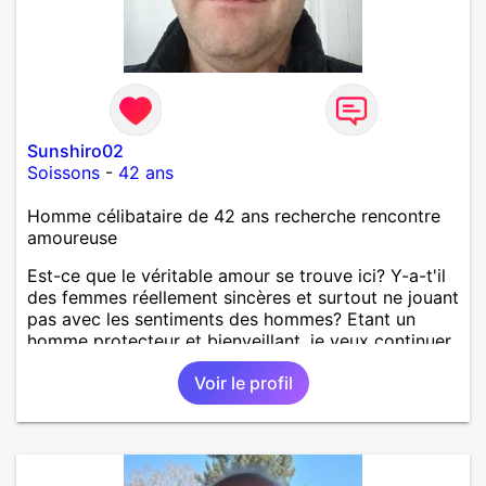
Sunshiro02
Soissons
-
42 ans
Homme célibataire de 42 ans recherche rencontre
amoureuse
Est-ce que le véritable amour se trouve ici? Y-a-t'il
des femmes réellement sincères et surtout ne jouant
pas avec les sentiments des hommes? Etant un
homme protecteur et bienveillant, je veux continuer
d'y croire et pouvoir enfin former la petite famille
Voir le profil
que je désir temps. Faux profil, profiteuse et autres
joyeuseté passer votre chemin, vous ne
m'intéressez pas du tout!