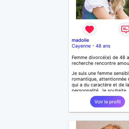
madolie
Cayenne
-
48 ans
Femme divorcé(e) de 48 
recherche rencontre amo
Je suis une femme sensibl
romantique, attentionnée 
qui a du caractère et de l
personnalité. Je souhaite
rencontrer un homme mê
Voir le profil
profil.