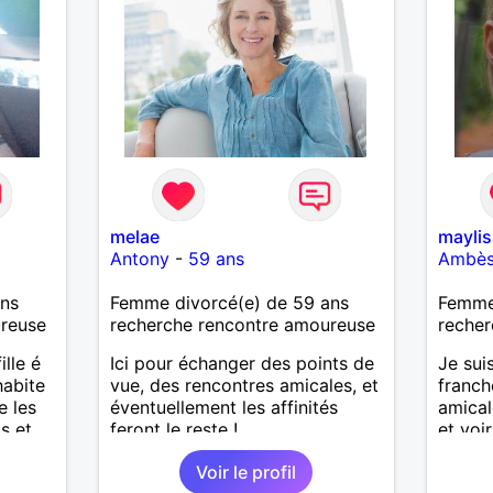
melae
maylis
Antony
-
59 ans
Ambè
ans
Femme divorcé(e) de 59 ans
Femme 
ureuse
recherche rencontre amoureuse
recher
lle é
Ici pour échanger des points de
Je sui
habite
vue, des rencontres amicales, et
franch
e les
éventuellement les affinités
amical
s et
feront le reste !
et voir
beauc
Voir le profil
nouvea