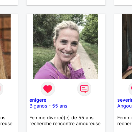
pourqu
enigere
severi
Biganos
-
55 ans
Angou
ans
Femme divorcé(e) de 55 ans
Femme
ureuse
recherche rencontre amoureuse
recher