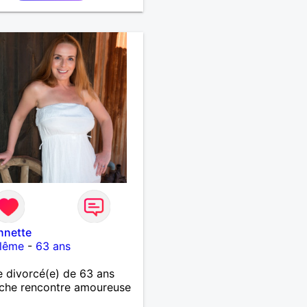
oi pas !
nnette
lême
-
63 ans
 divorcé(e) de 63 ans
che rencontre amoureuse