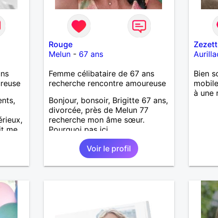
Rouge
Zezett
Melun
-
67 ans
Aurilla
ans
Femme célibataire de 67 ans
Bien s
ureuse
recherche rencontre amoureuse
mobile
à une 
ents,
Bonjour, bonsoir, Brigitte 67 ans,
divorcée, près de Melun 77
rieux,
recherche mon âme sœur.
it me
Pourquoi pas ici.
 bien
Voir le profil