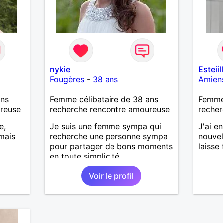
nykie
Esteiil
Fougères
-
38 ans
Amien
ans
Femme célibataire de 38 ans
Femme
ureuse
recherche rencontre amoureuse
recher
e,
Je suis une femme sympa qui
J'ai e
mais
recherche une personne sympa
nouvell
a
pour partager de bons moments
laisse 
en toute simplicité.
me
Voir le profil