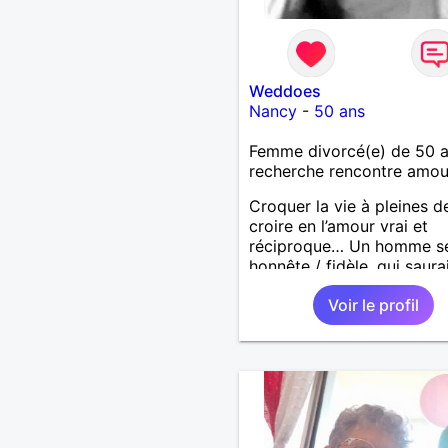
Weddoes
Nancy
-
50 ans
Femme divorcé(e) de 50 
recherche rencontre amo
Croquer la vie à pleines d
croire en l’amour vrai et
réciproque… Un homme sé
honnête / fidèle, qui saura
faire rire à nouveau, est le
Voir le profil
venu !