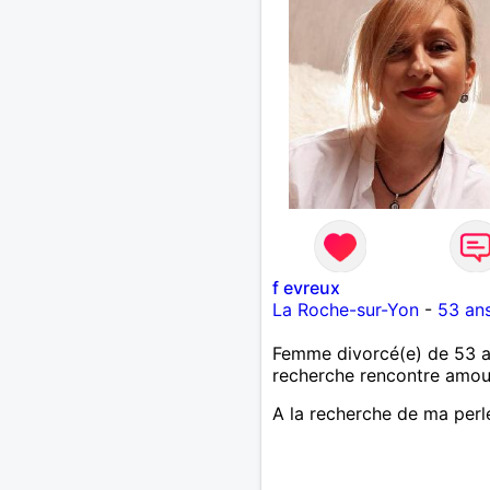
f evreux
La Roche-sur-Yon
-
53 an
Femme divorcé(e) de 53 
recherche rencontre amo
A la recherche de ma perle