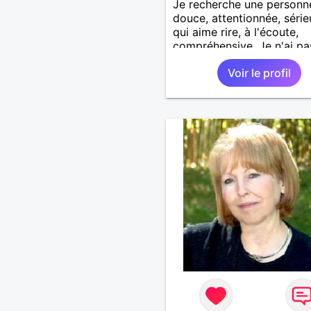
Je recherche une personn
douce, attentionnée, série
qui aime rire, à l'écoute,
compréhensive. Je n'ai pa
préférence physique
Voir le profil
particulière, ni de moyenn
d'age, tout est question d
feeling.