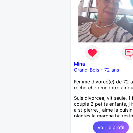
Mina
Grand-Bois
-
72 ans
Femme divorcé(e) de 72 
recherche rencontre amo
Suis divorcee, vit seule, 1 fi
couple 2 petits enfants, j 
a st pierre, j aime la cuisin
plantes la marche,tv, resto
voyages 1m65 68 kgse
Voir le profil