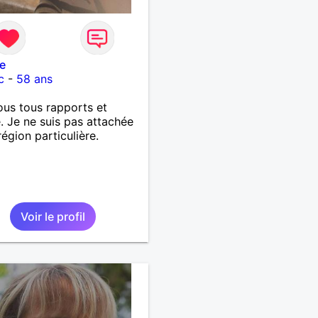
e
c
-
58 ans
ous tous rapports et
. Je ne suis pas attachée
région particulière.
Voir le profil