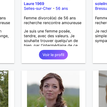
Laure 1969
soleil
Selles-sur-Cher
-
56 ans
Bressu
ans
Femme divorcé(e) de 56 ans
Femme 
ureuse
recherche rencontre amoureuse
recher
n
Je suis une femme posée,
Je rec
onge,
tendre, avec des valeurs. Je
simple
souhaite trouver quelqu'un de
sympat
bien, par l'intermédiaire de ce
site, pour une relation sérieuse.
Voir le profil