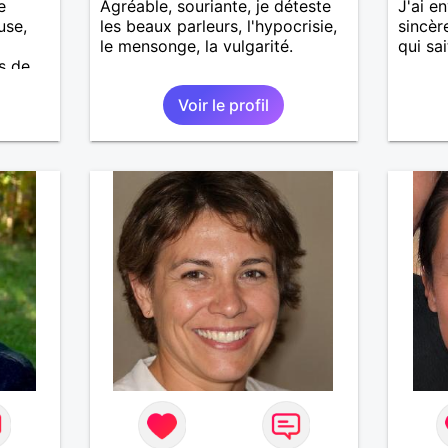
e
Agréable, souriante, je déteste
J'ai e
use,
les beaux parleurs, l'hypocrisie,
sincèr
le mensonge, la vulgarité.
qui sai
s de
Voir le profil
e
e