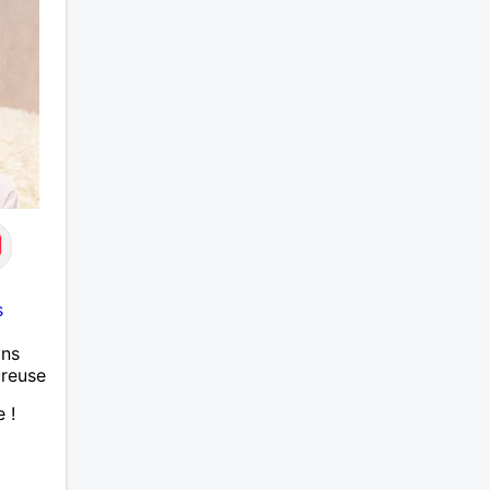
s
ans
ureuse
 !