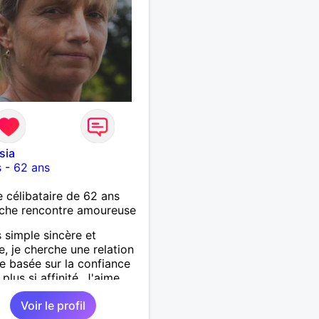
sia
s
-
62 ans
célibataire de 62 ans
che rencontre amoureuse
s simple sincère et
e, je cherche une relation
e basée sur la confiance
 plus si affinité. J'aime
oup voyager découvrir de
Voir le profil
ux horizons à deux, alors