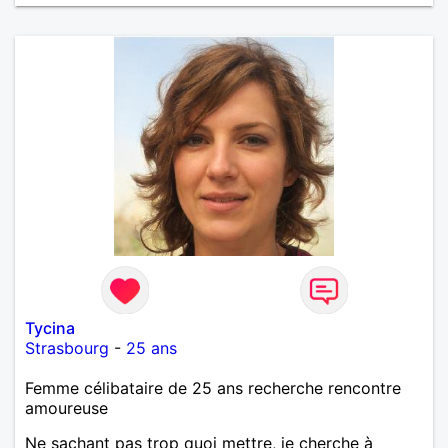
Tycina
Strasbourg
-
25 ans
Femme célibataire de 25 ans recherche rencontre
amoureuse
Ne sachant pas trop quoi mettre, je cherche à