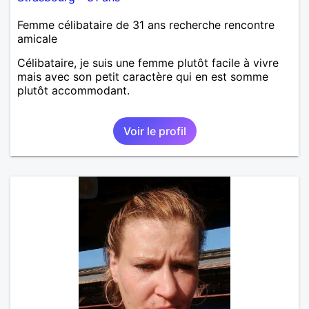
Femme célibataire de 31 ans recherche rencontre
amicale
Célibataire, je suis une femme plutôt facile à vivre
mais avec son petit caractère qui en est somme
plutôt accommodant.
Voir le profil