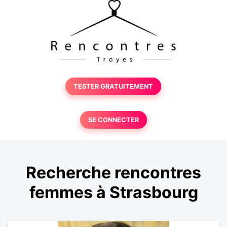
TESTER GRATUITEMENT
SE CONNECTER
Recherche rencontres
femmes à Strasbourg