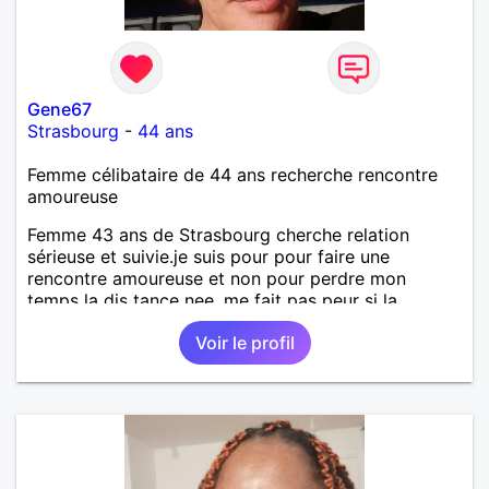
Gene67
Strasbourg
-
44 ans
Femme célibataire de 44 ans recherche rencontre
amoureuse
Femme 43 ans de Strasbourg cherche relation
sérieuse et suivie.je suis pour pour faire une
rencontre amoureuse et non pour perdre mon
temps la dis tance nee. me fait pas peur si la
personne est honbetavec le ...je déteste le
Voir le profil
mensonge car un petit mensonge entrene a chaque
fois un. autre et toujours un plus grand