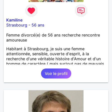
Kamiline
Strasbourg
-
56 ans
Femme divorcé(e) de 56 ans recherche rencontre
amoureuse
Habitant à Strasbourg, je suis une femme
attentionnée, sensible, ouverte d'esprit, à la
recherche d'une véritable histoire d'Amour et d'un
homme de caractère ( mais surtout pas de mauvais
caractère ! )
Voir le profil