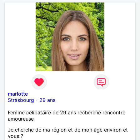
marlotte
Strasbourg
-
29 ans
Femme célibataire de 29 ans recherche rencontre
amoureuse
Je cherche de ma région et de mon âge environ et
vous ?