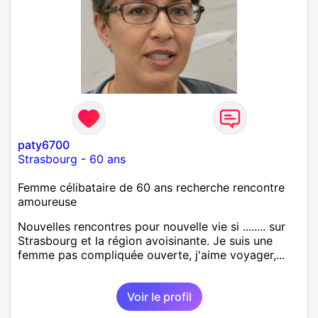
paty6700
Strasbourg
-
60 ans
Femme célibataire de 60 ans recherche rencontre
amoureuse
Nouvelles rencontres pour nouvelle vie si ........ sur
Strasbourg et la région avoisinante. Je suis une
femme pas compliquée ouverte, j'aime voyager,...
Voir le profil