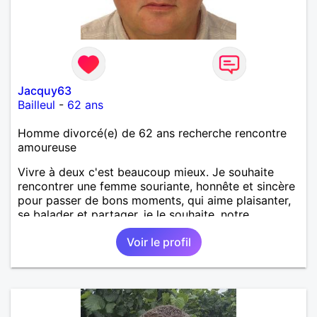
Jacquy63
Bailleul
-
62 ans
Homme divorcé(e) de 62 ans recherche rencontre
amoureuse
Vivre à deux c'est beaucoup mieux. Je souhaite
rencontrer une femme souriante, honnête et sincère
pour passer de bons moments, qui aime plaisanter,
se balader et partager, je le souhaite, notre
complicité. J'aime beaucoup les chantiers de
Voir le profil
randonnée pour se défouler, se relaxer, se détendre
et finalement prendre du bon temps. C'est difficile
de tout dire en quelques lignes. En revanche, vous
pouvez me contacter pour avoir plus
d'informations. A bientôt