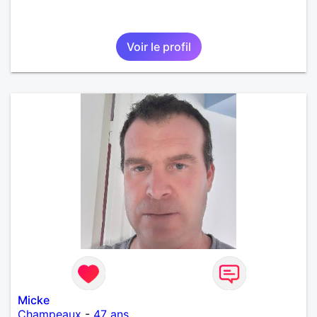
Voir le profil
Micke
Champeaux
-
47 ans