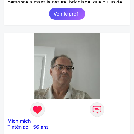
personne aimant la nature ,bricolage ,quelqu'un de
simple et naturel à vos claviers mesdames
Voir le profil
Mich mich
Tinténiac
-
56 ans