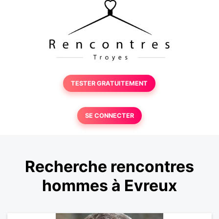
TESTER GRATUITEMENT
SE CONNECTER
Recherche rencontres
hommes à Evreux