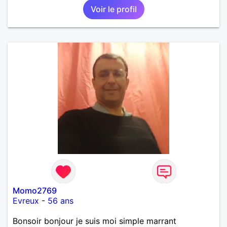
Voir le profil
Momo2769
Evreux
-
56 ans
Bonsoir bonjour je suis moi simple marrant