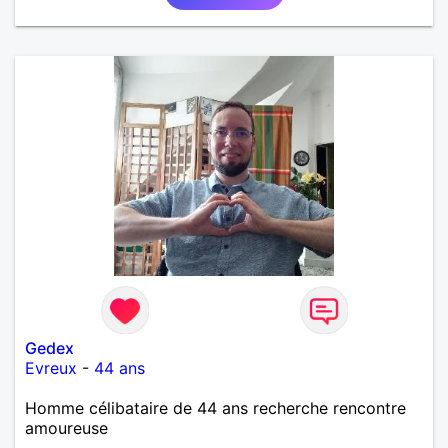
Gedex
Evreux
-
44 ans
Homme célibataire de 44 ans recherche rencontre
amoureuse