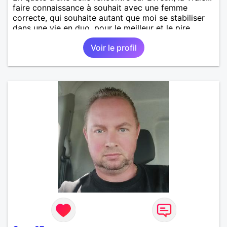
faire connaissance à souhait avec une femme
correcte, qui souhaite autant que moi se stabiliser
dans une vie en duo, pour le meilleur et le pire.
Voir le profil