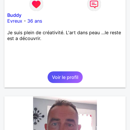
Buddy
Evreux
-
36 ans
Je suis plein de créativité. L'art dans peau ...le reste
est a découvrir.
Voir le profil