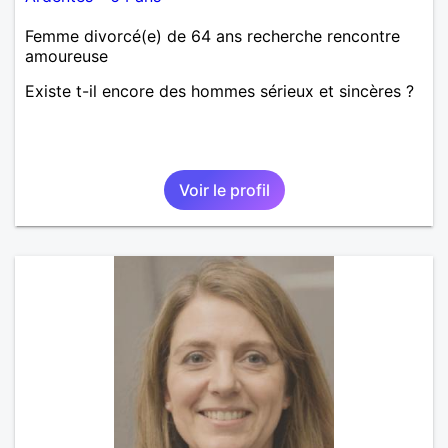
Femme divorcé(e) de 64 ans recherche rencontre
amoureuse
Existe t-il encore des hommes sérieux et sincères ?
Voir le profil