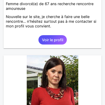
Femme divorcé(e) de 67 ans recherche rencontre
amoureuse
Nouvelle sur le site, je cherche à faire une belle
rencontre... n'hésitez surtout pas à me contacter si
mon profil vous convient.
Voir le profil