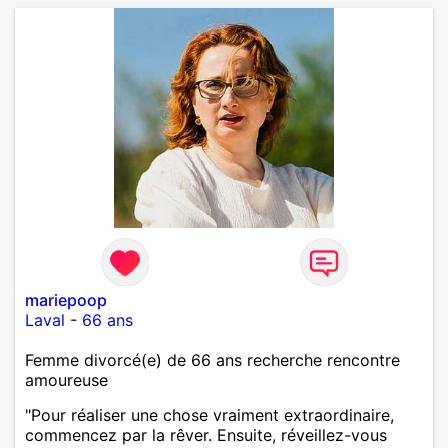
mariepoop
Laval
-
66 ans
Femme divorcé(e) de 66 ans recherche rencontre
amoureuse
"Pour réaliser une chose vraiment extraordinaire,
commencez par la rêver. Ensuite, réveillez-vous