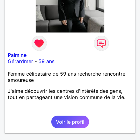
Palmine
Gérardmer
-
59 ans
Femme célibataire de 59 ans recherche rencontre
amoureuse
J'aime découvrir les centres d'intérêts des gens,
tout en partageant une vision commune de la vie.
Voir le profil