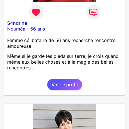
S4ndrine
Nouméa
-
56 ans
Femme célibataire de 56 ans recherche rencontre
amoureuse
Même si je garde les pieds sur terre, je crois quand
même aux belles choses et à la magie des belles
rencontres...
Voir le profil