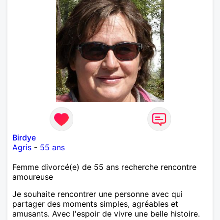
Birdye
Agris
-
55 ans
Femme divorcé(e) de 55 ans recherche rencontre
amoureuse
Je souhaite rencontrer une personne avec qui
partager des moments simples, agréables et
amusants. Avec l'espoir de vivre une belle histoire.