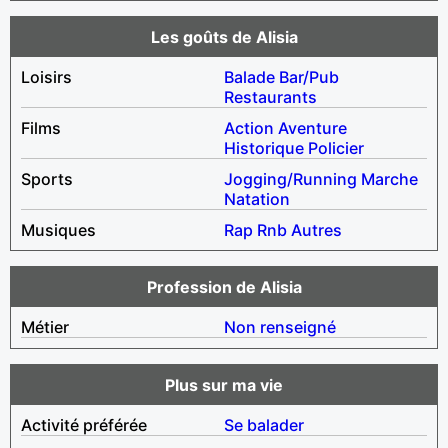
Les goûts de Alisia
Loisirs
Balade
Bar/Pub
Restaurants
Films
Action
Aventure
Historique
Policier
Sports
Jogging/Running
Marche
Natation
Musiques
Rap
Rnb
Autres
Profession de Alisia
Métier
Non renseigné
Plus sur ma vie
Activité préférée
Se balader